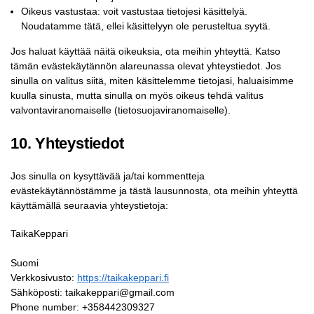
Oikeus vastustaa: voit vastustaa tietojesi käsittelyä.
Noudatamme tätä, ellei käsittelyyn ole perusteltua syytä.
Jos haluat käyttää näitä oikeuksia, ota meihin yhteyttä. Katso
tämän evästekäytännön alareunassa olevat yhteystiedot. Jos
sinulla on valitus siitä, miten käsittelemme tietojasi, haluaisimme
kuulla sinusta, mutta sinulla on myös oikeus tehdä valitus
valvontaviranomaiselle (tietosuojaviranomaiselle).
10. Yhteystiedot
Jos sinulla on kysyttävää ja/tai kommentteja
evästekäytännöstämme ja tästä lausunnosta, ota meihin yhteyttä
käyttämällä seuraavia yhteystietoja:
TaikaKeppari
Suomi
Verkkosivusto:
https://taikakeppari.fi
Sähköposti:
taikakeppari@
gmail.com
Phone number: +358442309327