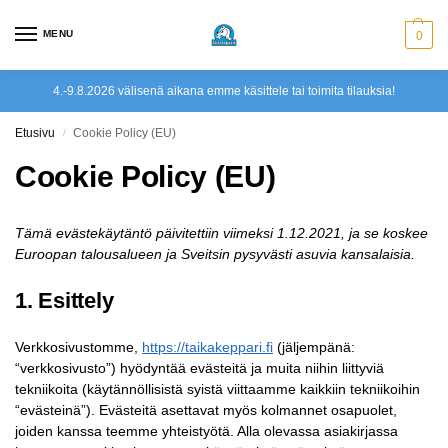
MENU
0
4.-9.8.2026 välisenä aikana emme käsittele tai toimita tilauksia!
Etusivu
Cookie Policy (EU)
/
Cookie Policy (EU)
Tämä evästekäytäntö päivitettiin viimeksi 1.12.2021, ja se koskee
Euroopan talousalueen ja Sveitsin pysyvästi asuvia kansalaisia.
1. Esittely
Verkkosivustomme,
https://taikakeppari.fi
(jäljempänä:
“verkkosivusto”) hyödyntää evästeitä ja muita niihin liittyviä
tekniikoita (käytännöllisistä syistä viittaamme kaikkiin tekniikoihin
“evästeinä”). Evästeitä asettavat myös kolmannet osapuolet,
joiden kanssa teemme yhteistyötä. Alla olevassa asiakirjassa