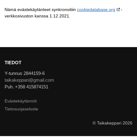
Nämä evästekäytänteet synkronoitiin
cookiedatabase.org
-
verkkosivuston kanssa 1.12.2021.
TIEDOT
Y-tunnus 2844159-6
taikakeppari@gmail.com
Puh. +358 415874151
Evästekäytännöt
Tietosuojaseloste
© Taikakeppari 2026