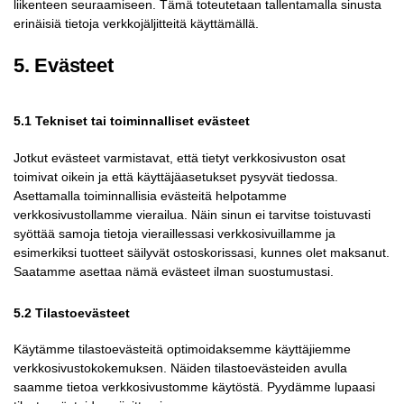
liikenteen seuraamiseen. Tämä toteutetaan tallentamalla sinusta
erinäisiä tietoja verkkojäljitteitä käyttämällä.
5. Evästeet
5.1 Tekniset tai toiminnalliset evästeet
Jotkut evästeet varmistavat, että tietyt verkkosivuston osat
toimivat oikein ja että käyttäjäasetukset pysyvät tiedossa.
Asettamalla toiminnallisia evästeitä helpotamme
verkkosivustollamme vierailua. Näin sinun ei tarvitse toistuvasti
syöttää samoja tietoja vieraillessasi verkkosivuillamme ja
esimerkiksi tuotteet säilyvät ostoskorissasi, kunnes olet maksanut.
Saatamme asettaa nämä evästeet ilman suostumustasi.
5.2 Tilastoevästeet
Käytämme tilastoevästeitä optimoidaksemme käyttäjiemme
verkkosivustokokemuksen. Näiden tilastoevästeiden avulla
saamme tietoa verkkosivustomme käytöstä. Pyydämme lupaasi