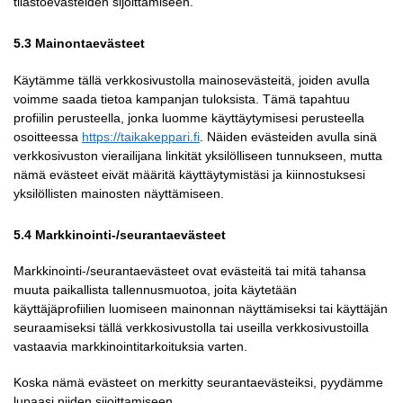
tilastoevästeiden sijoittamiseen.
5.3 Mainontaevästeet
Käytämme tällä verkkosivustolla mainosevästeitä, joiden avulla
voimme saada tietoa kampanjan tuloksista. Tämä tapahtuu
profiilin perusteella, jonka luomme käyttäytymisesi perusteella
osoitteessa
https://taikakeppari.fi
. Näiden evästeiden avulla sinä
verkkosivuston vierailijana linkität yksilölliseen tunnukseen, mutta
nämä evästeet eivät määritä käyttäytymistäsi ja kiinnostuksesi
yksilöllisten mainosten näyttämiseen.
5.4 Markkinointi-/seurantaevästeet
Markkinointi-/seurantaevästeet ovat evästeitä tai mitä tahansa
muuta paikallista tallennusmuotoa, joita käytetään
käyttäjäprofiilien luomiseen mainonnan näyttämiseksi tai käyttäjän
seuraamiseksi tällä verkkosivustolla tai useilla verkkosivustoilla
vastaavia markkinointitarkoituksia varten.
Koska nämä evästeet on merkitty seurantaevästeiksi, pyydämme
lupaasi niiden sijoittamiseen.