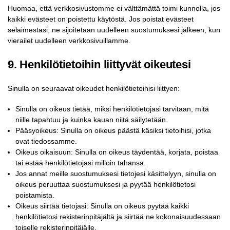
Huomaa, että verkkosivustomme ei välttämättä toimi kunnolla, jos
kaikki evästeet on poistettu käytöstä. Jos poistat evästeet
selaimestasi, ne sijoitetaan uudelleen suostumuksesi jälkeen, kun
vierailet uudelleen verkkosivuillamme.
9. Henkilötietoihin liittyvät oikeutesi
Sinulla on seuraavat oikeudet henkilötietoihisi liittyen:
Sinulla on oikeus tietää, miksi henkilötietojasi tarvitaan, mitä
niille tapahtuu ja kuinka kauan niitä säilytetään.
Pääsyoikeus: Sinulla on oikeus päästä käsiksi tietoihisi, jotka
ovat tiedossamme.
Oikeus oikaisuun: Sinulla on oikeus täydentää, korjata, poistaa
tai estää henkilötietojasi milloin tahansa.
Jos annat meille suostumuksesi tietojesi käsittelyyn, sinulla on
oikeus peruuttaa suostumuksesi ja pyytää henkilötietosi
poistamista.
Oikeus siirtää tietojasi: Sinulla on oikeus pyytää kaikki
henkilötietosi rekisterinpitäjältä ja siirtää ne kokonaisuudessaan
toiselle rekisterinpitäjälle.