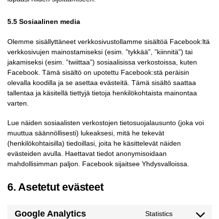
5.5 Sosiaalinen media
Olemme sisällyttäneet verkkosivustollamme sisältöä Facebook:ltä
verkkosivujen mainostamiseksi (esim. ”tykkää”, ”kiinnitä”) tai
jakamiseksi (esim. ”twiittaa”) sosiaalisissa verkostoissa, kuten
Facebook. Tämä sisältö on upotettu Facebook:stä peräisin
olevalla koodilla ja se asettaa evästeitä. Tämä sisältö saattaa
tallentaa ja käsitellä tiettyjä tietoja henkilökohtaista mainontaa
varten.
Lue näiden sosiaalisten verkostojen tietosuojalausunto (joka voi
muuttua säännöllisesti) lukeaksesi, mitä he tekevät
(henkilökohtaisilla) tiedoillasi, joita he käsittelevät näiden
evästeiden avulla. Haettavat tiedot anonymisoidaan
mahdollisimman paljon. Facebook sijaitsee Yhdysvalloissa.
6. Asetetut evästeet
Google Analytics
Statistics