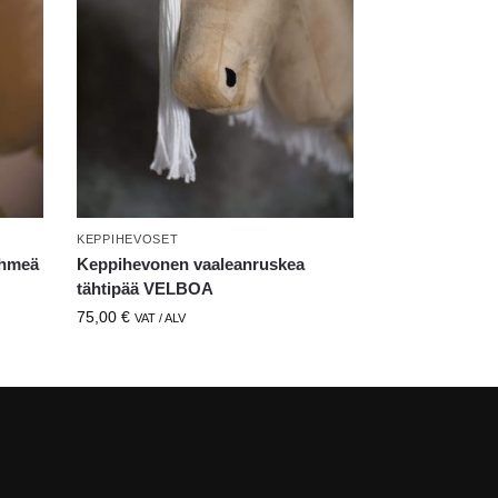
KEPPIHEVOSET
ehmeä
Keppihevonen vaaleanruskea
tähtipää VELBOA
75,00
€
VAT / ALV