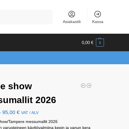
Haku
Asiakastili
Kassa
0,00
€
0
se show
umallit 2026
–
95,00
€
VAT / ALV
how/Tampere messumallit 2026
 varusteineen käyttövalmiina kepin ja vanun kera