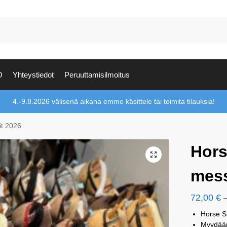
O
Yhteystiedot
Peruuttamisilmoitus
4.-9.8.2026 välisenä aikana emme käsittele tai toimita tilauksia!
t 2026
Hor
mess
72,00
€
Horse S
Myydään