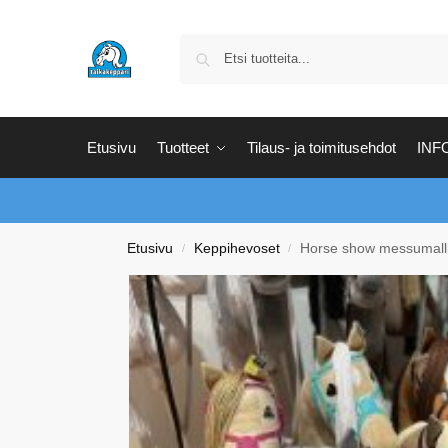
Etusivu
Tuotteet
Tilaus- ja toimitusehdot
INF
Etusivu
Keppihevoset
Horse show messumalli
/
/