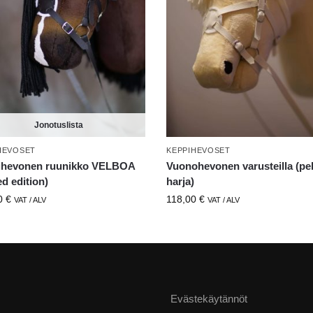
Jonotuslista
HEVOSET
KEPPIHEVOSET
ihevonen ruunikko VELBOA
Vuonohevonen varusteilla (p
ed edition)
harja)
0
€
118,00
€
VAT / ALV
VAT / ALV
Evästekäytännöt