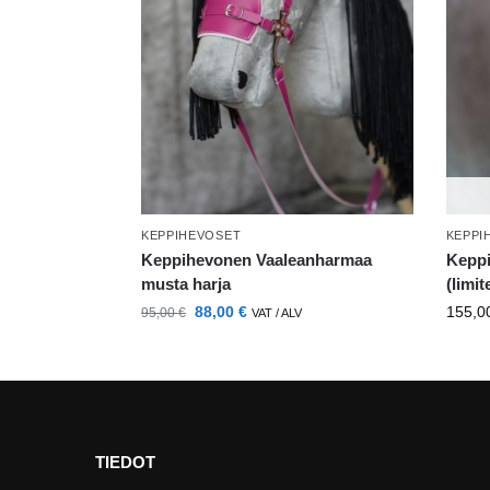
KEPPIHEVOSET
KEPPI
Keppihevonen Vaaleanharmaa
Kepp
musta harja
(limit
88,00
€
155,0
95,00
€
VAT / ALV
TIEDOT