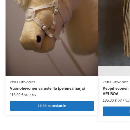
KEPPIHEVOSET
KEPPIHEVOSET
Vuonohevonen varusteilla (pehmeä harja)
Keppihevonen 
VELBOA
118,00
€
VAT / ALV
135,00
€
VAT / ALV
Lisää ostoskoriin