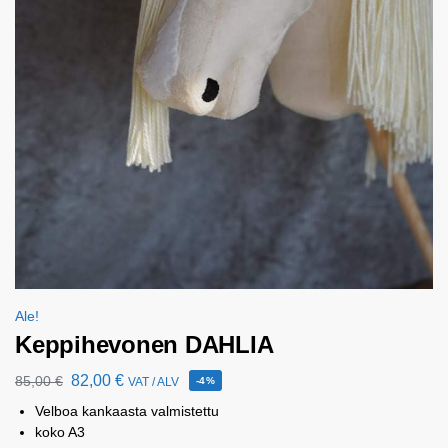
Ale!
Keppihevonen DAHLIA
82,00
€
85,00
€
VAT / ALV
-4%
Velboa kankaasta valmistettu
koko A3