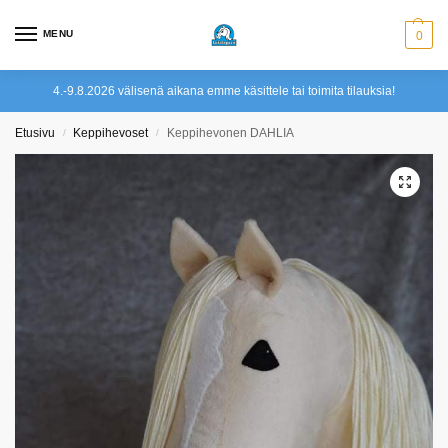
MENU
0
4.-9.8.2026 välisenä aikana emme käsittele tai toimita tilauksia!
Etusivu
Keppihevoset
Keppihevonen DAHLIA
/
/